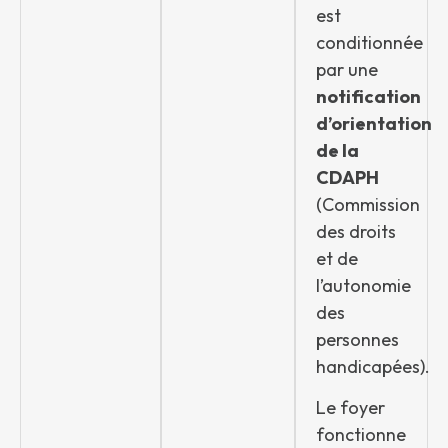
est
conditionnée
par une
notification
d’orientation
de la
CDAPH
(Commission
des droits
et de
l’autonomie
des
personnes
handicapées).
Le foyer
fonctionne