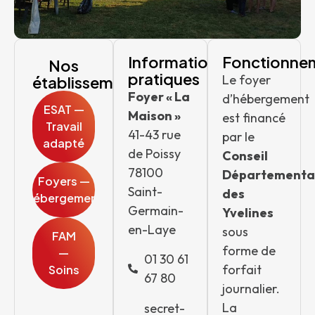
Informations
Fonctionne
Nos
pratiques
Le foyer
établissements
Foyer « La
d’hébergement
ESAT —
Maison »
est financé
Travail
41-43 rue
par le
adapté
de Poissy
Conseil
78100
Départementa
Foyers —
Saint-
des
Hébergement
Germain-
Yvelines
en-Laye
sous
FAM
forme de
—
01 30 61
forfait
Soins
67 80
journalier.
La
secret-