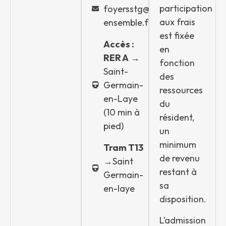
participation
foyersstg@vivre-
aux frais
ensemble.fr
est fixée
Accès :
en
RER A
→
fonction
Saint-
des
Germain-
ressources
en-Laye
du
(10 min à
résident,
pied)
un
minimum
Tram T13
de revenu
→Saint
restant à
Germain-
sa
en-laye
disposition.
L’admission