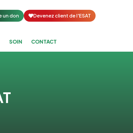
e un don
Devenez client de l'ESAT
T
SOIN
CONTACT
AT